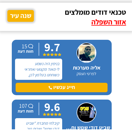
טכנאי דודים מומלצים
שנה עיר
אזור השפלה
9.7
15
חוות דעת
בנימין היה נשמע
אליה מערכות
לי מאוד מקצועי ואחראי
לפרטי העסק
כשוחחנו בטלפון לכן,
הזמנתי אותו להחלפת דוד
שמש וקולטים בבניין בו אני
חייג עכשיו
גרה והוא אכן נתן שירות
חבל על הזמן! הוא ביצע
9.6
עבודה נקייה ומסודרת.
107
חוות דעת
קיבלתי מחברת "שביט
שביט דודי שמש וחשמל בע"מ
דודי שמש" שירות טוב,