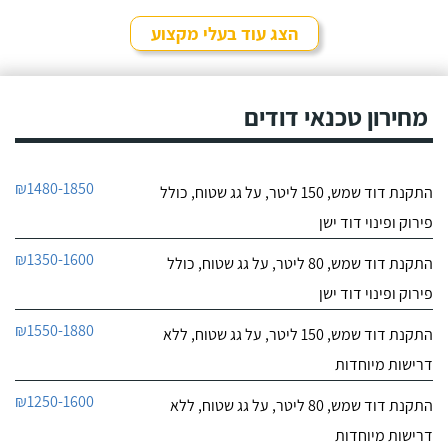
לפרטי העסק
מאוד נחמד, בא לפני
לראות את המיקום של
הצג עוד בעלי מקצוע
ההתקנה, המחיר היה הוגן
חייג עכשיו
מאוד. נתן מילה ועמד בה
מכל הבחינות, ביצע עבודה
9.6
מקצועית היה אמין מאוד,
מחירון טכנאי דודים
107
הגיע בשעות שהיה לי נוח,
חוות דעת
היה לארג' והשאיר נקי
ומסודר - מומלץ בחום!
קיבלתי מחברת "שביט
שביט דודי שמש וחשמל בע"מ
₪1480-1850
התקנת דוד שמש, 150 ליטר, על גג שטוח, כולל
דודי שמש" שירות טוב,
לפרטי העסק
מהיר ומקצועי. הזמנתי
פירוק ופינוי דוד ישן
אותם לא מזמן, כשהתפוצץ
לי הדוד שמש של הדירה.
חייג עכשיו
₪1350-1600
התקנת דוד שמש, 80 ליטר, על גג שטוח, כולל
פירוק ופינוי דוד ישן
₪1550-1880
התקנת דוד שמש, 150 ליטר, על גג שטוח, ללא
דרישות מיוחדות
₪1250-1600
התקנת דוד שמש, 80 ליטר, על גג שטוח, ללא
דרישות מיוחדות