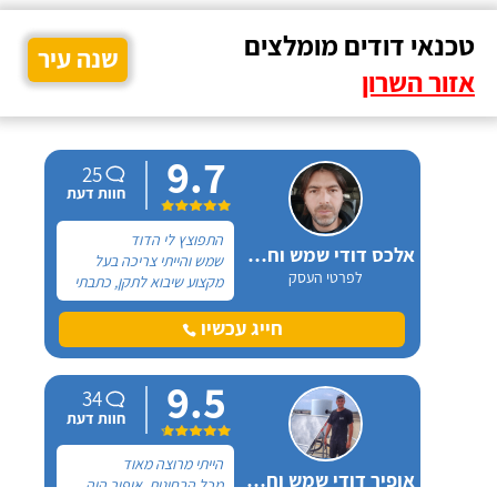
טכנאי דודים מומלצים
שנה עיר
אזור השרון
9.7
25
חוות דעת
התפוצץ לי הדוד
אלכס דודי שמש וחשמל
שמש והייתי צריכה בעל
לפרטי העסק
מקצוע שיבוא לתקן, כתבתי
בגוגל טכנאי דודים ואז
הגעתי לקבוצה של העיר
חייג עכשיו
חיפה בפייסבוק, שם כמה
האנשים המליצו על "אלכס
9.5
דודי שמש וחשמל".
34
חוות דעת
הייתי מרוצה מאוד
אופיר דודי שמש וחשמל
מכל הבחינות, אופיר היה