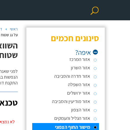
ראשי
דו
סינונים חכמים
על גג שטוח 
השווא
איפה?
שטוח
אזור המרכז
אזור השרון
לפני שאנח
אזור חדרה והסביבה
הנפשות בב
התקנת דוד
אזור השפלה
אזור ירושלים
טכנאי
אזור מודיעין והסביבה
אזור הצפון
אזור הגליל והעמקים
לא נמצאו
מישור החוף הצפוני