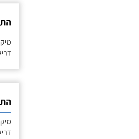
התקנ
מיקו
דריש
התקנ
מיקו
דריש