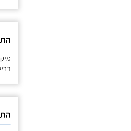
התקנ
מיקו
דריש
התקנ