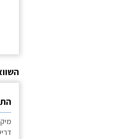
השווא
התקנ
מיקו
דריש