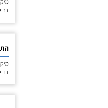
מיקו
דריש
התקנ
מיקו
דריש