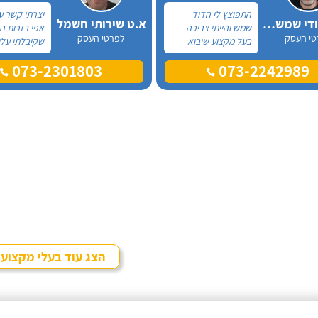
התפוצץ לי הדוד
יצרתי קשר ע
אלכס דודי שמש וחשמל
א.ט שירותי חשמל
שמש והייתי צריכה
אפי בזכות 
טי העסק
לפרטי העסק
בעל מקצוע שיבוא
שקיבלתי עלי
לתקן, כתבתי בגוגל
מקצוע אחר ו
073-2301803
073-2242989
טכנאי דודים ואז
דבר, התרשמ
הגעתי לקבוצה של
לטובה בשיחת
העיר חיפה בפייסבוק,
אז הזמנתי או
שם כמה האנשים
דוד שמש. א
המליצו על "אלכס
בדרישותיי!
דודי שמש וחשמל".
הצג עוד בעלי מקצוע