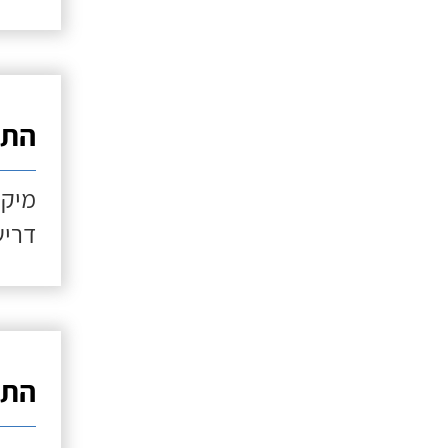
התקנ
מיקו
דריש
התקנ