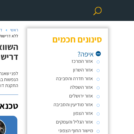
ראשי
דו
סינונים חכמים
ללא דרישות 
השווא
איפה?
דרישו
אזור המרכז
אזור השרון
לפני שאנח
אזור חדרה והסביבה
הנפשות בב
התקנת דוד
אזור השפלה
אזור ירושלים
טכנאי
אזור מודיעין והסביבה
אזור הצפון
אזור הגליל והעמקים
מישור החוף הצפוני