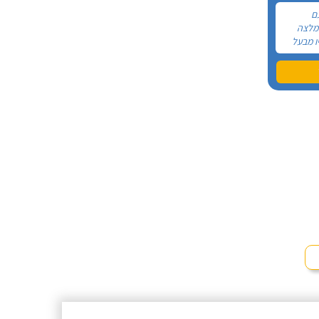
ם
המלצה
ו מבעל
בסופו של
תי ממנו
 הטלפון
תו לתיקון
פי עמד