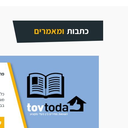
כתבות
ומאמרים
פתר
כל 
סוג
בבי
ק