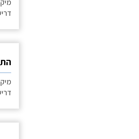
מיקו
דריש
התקנ
מיקו
דריש