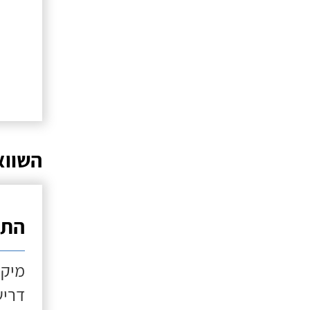
השווא
התקנ
מיקו
דריש