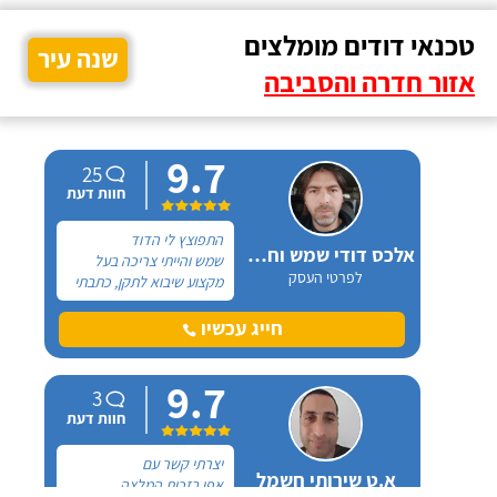
טכנאי דודים מומלצים
שנה עיר
אזור חדרה והסביבה
9.7
25
חוות דעת
התפוצץ לי הדוד
אלכס דודי שמש וחשמל
שמש והייתי צריכה בעל
לפרטי העסק
מקצוע שיבוא לתקן, כתבתי
בגוגל טכנאי דודים ואז
הגעתי לקבוצה של העיר
חייג עכשיו
חיפה בפייסבוק, שם כמה
האנשים המליצו על "אלכס
9.7
דודי שמש וחשמל".
3
חוות דעת
יצרתי קשר עם
א.ט שירותי חשמל
אפי בזכות המלצה