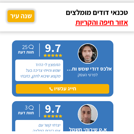
טכנאי דודים מומלצים
שנה עיר
אזור חיפה והקריות
9.7
25
חוות דעת
התפוצץ לי הדוד
אלכס דודי שמש וחשמל
שמש והייתי צריכה בעל
לפרטי העסק
מקצוע שיבוא לתקן, כתבתי
בגוגל טכנאי דודים ואז
הגעתי לקבוצה של העיר
חייג עכשיו
חיפה בפייסבוק, שם כמה
האנשים המליצו על "אלכס
9.7
דודי שמש וחשמל".
3
חוות דעת
יצרתי קשר עם
א.ט שירותי חשמל
אפי בזכות המלצה