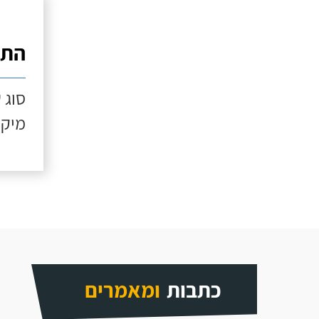
התק
סוג 
מיקו
כתבות
ומאמרים