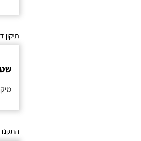
תיקון ד
שטי
מיקו
התקנת 