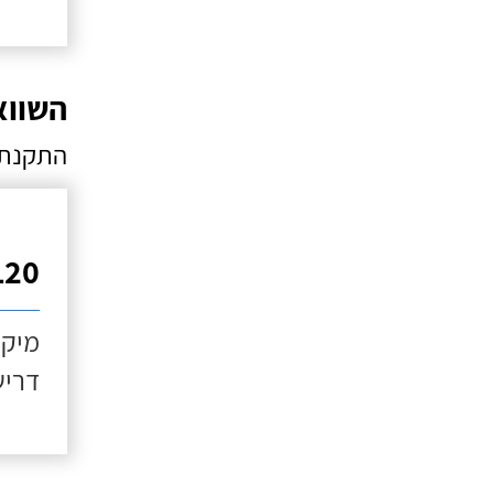
השווא
התקנת 
120 ליט
מיקו
דריש