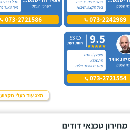
אלכס דודי שמש וחשמל
אופיר דודי שמש וחשמל
שמש והייתי צריכה
מכל הבחינות
טי העסק
לפרטי העסק
בעל מקצוע שיבוא
היה מאוד נח
לתקן, כתבתי בגוגל
לפני לראות 
073-2721586
073-2242989
טכנאי דודים ואז
המיקום של 
הגעתי לקבוצה של
המחיר היה הו
העיר חיפה בפייסבוק,
נתן מילה וע
9.5
שם כמה האנשים
מכל הבחינות
53
המליצו על "אלכס
עבודה מקצוע
חוות דעת
דודי שמש וחשמל".
אמין מאוד, ה
בשעות שהיה ל
מומלץ!! אחד
היה לארג' וה
יזוג אוויר
מהטכנאי
ומסודר - מו
טי העסק
מזגנים היותר זולים
שיצא לי להיתקל
073-2721554
בהם... פניתי אליו
לצורך מילוי של גז
בשני מזגנים מסוג
אלקטרה שיש אצלי
הצג עוד בעלי מקצוע
בדירה.
מחירון טכנאי דודים