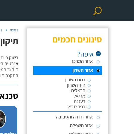
ראשי
דו
סינונים חכמים
תיקון
איפה?
בשוק כיום 
אזור המרכז
אנרגיית הש
דוד גז המס
אזור השרון
התקנת דוד
רמת השרון
הוד השרון
הרצליה
טכנאי
אריאל
רעננה
כפר סבא
אזור חדרה והסביבה
אזור השפלה