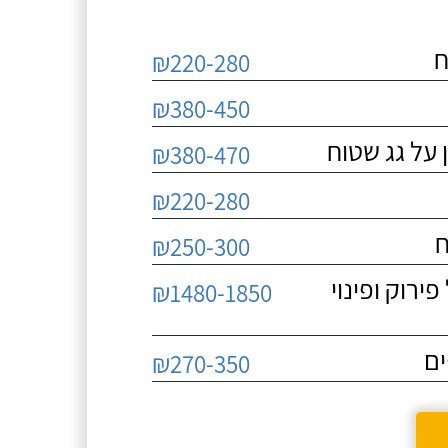
ח
₪220-280
₪380-450
 על גג שטוח
₪380-470
₪220-280
ח
₪250-300
 כולל פירוק ופינוי
₪1480-1850
ים
₪270-350