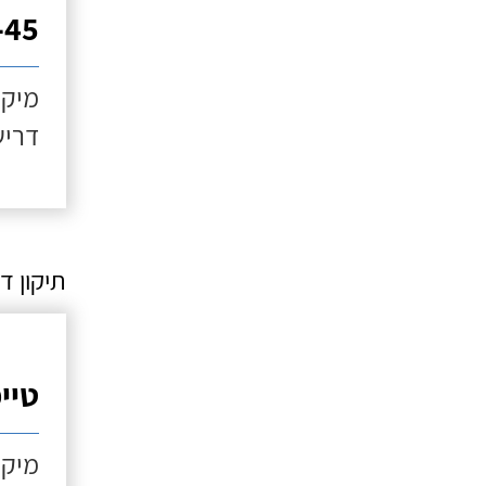
30-45
מיקו
דריש
תיקון דו
טיי
מיקו