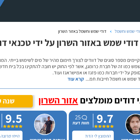
די שמש וחשמל
דודי שמש וחשמל באזור השרון
 דודי שמש באזור השרון על ידי טכנאי ד
קיימים מספר סוגים של דוודים לצורך חימום מהיר של מים לשימוש בייתי. ה
מש כמו זה של חברת כרומגן, אשר לפי החוק יש חובה להתקינו בכל בית חדש,
ופק על ידי חברות כמו פזגז או אמישראגז ועוד.
 שמש או חשמל חייבות תמ
...
קרא עוד
 דודים מומלצים
אזור השרון
שנה ע
9.5
9.7
25
חוות דעת
התפוצץ לי הדוד
הייתי מרוצה