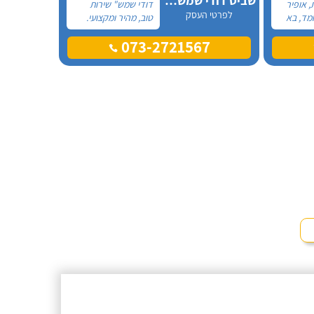
שביט דודי שמש וחשמל בע"מ
, אופיר
דודי שמש" שירות
לפרטי העסק
מד, בא
טוב, מהיר ומקצועי.
את
הזמנתי אותם לא
073-2721567
ההתקנה,
מזמן, כשהתפוצץ לי
גן מאוד.
הדוד שמש של
מד בה
הדירה.
, ביצע
ית היה
גיע
י נוח,
שאיר נקי
מלץ בחום!