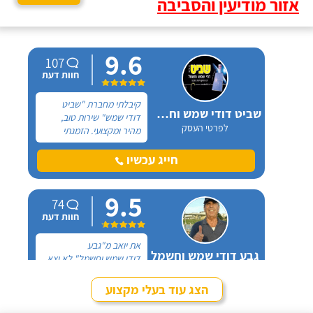
אזור מודיעין והסביבה
9.6
107
חוות דעת
קיבלתי מחברת "שביט
שביט דודי שמש וחשמל בע"מ
דודי שמש" שירות טוב,
לפרטי העסק
מהיר ומקצועי. הזמנתי
אותם לא מזמן, כשהתפוצץ
לי הדוד שמש של הדירה.
חייג עכשיו
9.5
74
חוות דעת
את יואב מ"גבע
גבע דודי שמש וחשמל
דודי שמש וחשמל" לא יצא
לפרטי העסק
לי לפגוש פנים מול פנים,
כל ההתקשרות איתו הייתה
הצג עוד בעלי מקצוע
דרך הטלפון. מדובר בדוד
חייג עכשיו
שמש של אמא שלי - אשה