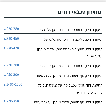
מבוגרת שנתקעה ללא מים
9.6
חמים.
מחירון טכנאי דודים
17
חוות דעת
אני מאוד מרוצה
כרומגן דודי שמש
₪220-280
תיקון דודים, תרמוסטט, הדוד מותקן על גג שטוח
מהשירות של חברת "טל
לפרטי העסק
סחר" וממליץ עליהם מכל
₪380-450
הלב! פניתי אליהם לצורך
תיקון דודים, פלאנג, הדוד מותקן על גג שטוח
החלפת דוד שמש ללא
חייג עכשיו
קולט, יצרתי קשר טלפונית
₪380-470
תיקון דודים, מאיץ חום (חמם מים), הדוד מותקן
וענה לי בחור חביב בשם
על גג שטוח
דניאל, הוא היה מקסים
ואדיב וכבר מהרגע הראשון
₪220-280
התרשמתי ממנו לטובה.
תיקון דודים, תרמוסטט, הדוד מותקן בבוידעם
₪250-300
תיקון דודים, גוף חימום, הדוד מותקן על גג שטוח
₪1480-1850
התקנת דוד שמש, 150 ליטר, על גג שטוח, כולל
פירוק ופינוי דוד ישן
₪270-350
תיקון דודים, גוף חימום, הדוד מותקן על גג רעפים